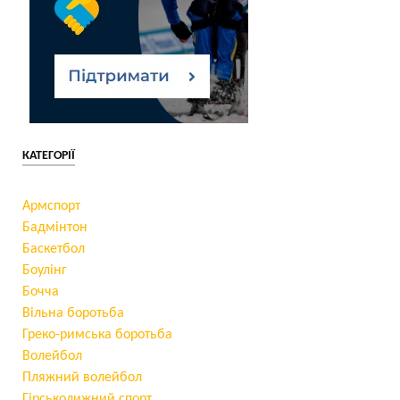
КАТЕГОРІЇ
Армспорт
Бадмінтон
Баскетбол
Боулінг
Бочча
Вільна боротьба
Греко-римська боротьба
Волейбол
Пляжний волейбол
Гірськолижний спорт