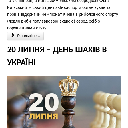
та у співпраці з Київським міським осередком СФГУ
Київський міський центр «Інваспорт» організував та
провів відкритий чемпіонат Києва з риболовного спорту
(ловля риби поплавковою вудкою) серед осіб з
порушеннями слуху.
Детальніше...
20 ЛИПНЯ – ДЕНЬ ШАХІВ В
УКРАЇНІ