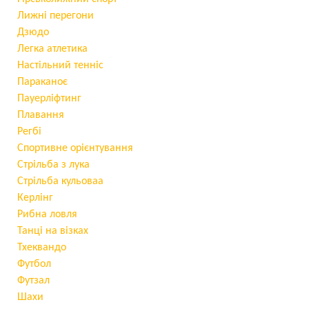
Лижні перегони
Дзюдо
Легка атлетика
Настільний тенніс
Параканоє
Пауерліфтинг
Плавання
Регбі
Спортивне орієнтування
Стрільба з лука
Стрільба кульоваа
Керлінг
Рибна ловля
Танці на візках
Тхеквандо
Футбол
Футзал
Шахи