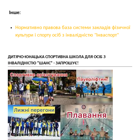
Інше:
Нормативно правова база системи закладів фізичної
культури і спорту осіб з інвалідністю "Інваспорт"
ДИТЯЧО-ЮНАЦЬКА СПОРТИВНА ШКОЛА ДЛЯ ОСІБ З
ІНВАЛІДНІСТЮ "ШАНС" - ЗАПРОШУЄ!