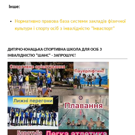
Інше:
Нормативно правова база системи закладів фізичної
культури і спорту осіб з інвалідністю "Інваспорт"
ДИТЯЧО-ЮНАЦЬКА СПОРТИВНА ШКОЛА ДЛЯ ОСІБ З
ІНВАЛІДНІСТЮ "ШАНС" - ЗАПРОШУЄ!