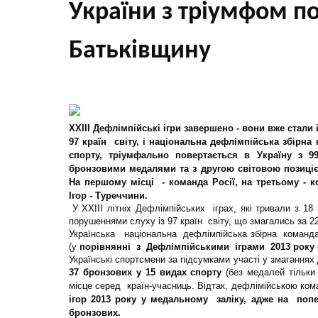
України з тріумфом по
Батьківщину
ХХІІІ Дефлімпійські ігри завершено - вони вже стали
97 країн
світу,
і національна дефлімпійська збірна к
спорту, тріумфально повертається в Україну з 9
бронзовими медалями та з другою світовою позицією
На першому місці - команда Росії, на третьому - 
Ігор - Туреччини.
У ХХІІІ літніх Дефлімпійських іграх, які тривали з 1
порушеннями слуху із 97 країн світу, що змагались за 22
Українська національна дефлімпійська збірна команд
(у
порівнянні з Дефлімпійськими іграми 2013 року - 
Українські спортсмени за підсумками участі у змагання
37 бронзових у 15 видах спорту
(без медалей тільки
місце серед країн-учасниць. Відтак, дефлімійською ком
ігор 2013 року у медальному заліку, адже на попе
бронзових.