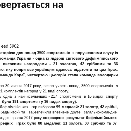
вертається на
 історією для
понад 3500 спортсменів
з порушеннями слуху із
оманда України - одна із лідерів світового дефлімпійського
9 високими нагородами - 21 золотою, 42 срібними та 36
, яку попри все українцям вдалось відстояти на цих Іграх.
команда Кореї, четвертою цьогоріч стала команда володарки
8 по 30 липня 2017 року, взяло участь понад 3500 спортсменів з
1 комплектів нагород у 21 виді спорту.
а одна з найчисельніших - 217 спортсменів в 16 видах спорту
було 191 спортсмен у 16 видах спорту).
х Дефлімпійських ігор вибороли
99 медалей: 21 золоту, 42 срібні,
 бадмінтон) та забезпечили впевнене друге загальнокомандне
андою зразка 2017 року п
окращено результат Дефлімпійських
редніх іграх було 88 медалей: 21 золота, 30 срібних та 37