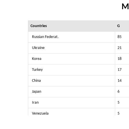
M
Countries
G
Russian Federat.
85
Ukraine
21
Korea
18
Turkey
17
China
14
Japan
6
Iran
5
Venezuela
5
Kenya
5